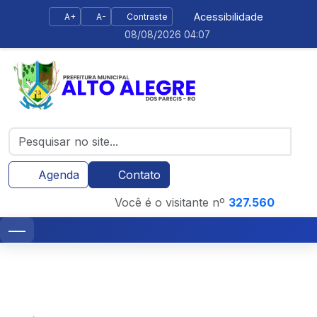
Acessibilidade
A+
A-
Contraste
08/08/2026 04:07
Agenda
Contato
Você é o visitante nº
327.560