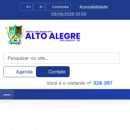
Acessibilidade
A+
A-
Contraste
09/08/2026 05:59
Agenda
Contato
Você é o visitante nº
328.397